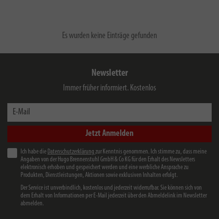
Es wurden keine Einträge gefunden
Newsletter
Immer früher informiert. Kostenlos
E-Mail
Jetzt Anmelden
Ich habe die
Datenschutzerklärung
zur Kenntnis genommen. Ich stimme zu, dass meine
Angaben von der Hugo Brennenstuhl GmbH & Co KG für den Erhalt des Newsletters
elektronisch erhoben und gespeichert werden und eine werbliche Ansprache zu
Produkten, Dienstleistungen, Aktionen sowie exklusiven Inhalten erfolgt.
Der Service ist unverbindlich, kostenlos und jederzeit widerrufbar. Sie können sich von
dem Erhalt von Informationen per E-Mail jederzeit über den Abmeldelink im Newsletter
abmelden.