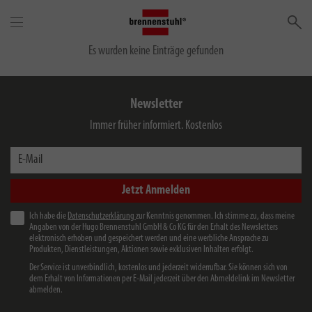
Su
Es wurden keine Einträge gefunden
Newsletter
Immer früher informiert. Kostenlos
E-Mail
Jetzt Anmelden
Ich habe die
Datenschutzerklärung
zur Kenntnis genommen. Ich stimme zu, dass meine
Angaben von der Hugo Brennenstuhl GmbH & Co KG für den Erhalt des Newsletters
elektronisch erhoben und gespeichert werden und eine werbliche Ansprache zu
Produkten, Dienstleistungen, Aktionen sowie exklusiven Inhalten erfolgt.
Der Service ist unverbindlich, kostenlos und jederzeit widerrufbar. Sie können sich von
dem Erhalt von Informationen per E-Mail jederzeit über den Abmeldelink im Newsletter
abmelden.