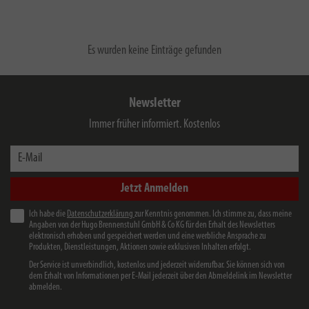
Es wurden keine Einträge gefunden
Newsletter
Immer früher informiert. Kostenlos
E-Mail
Jetzt Anmelden
Ich habe die
Datenschutzerklärung
zur Kenntnis genommen. Ich stimme zu, dass meine
Angaben von der Hugo Brennenstuhl GmbH & Co KG für den Erhalt des Newsletters
elektronisch erhoben und gespeichert werden und eine werbliche Ansprache zu
Produkten, Dienstleistungen, Aktionen sowie exklusiven Inhalten erfolgt.
Der Service ist unverbindlich, kostenlos und jederzeit widerrufbar. Sie können sich von
dem Erhalt von Informationen per E-Mail jederzeit über den Abmeldelink im Newsletter
abmelden.