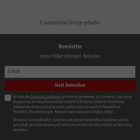
Es wurden keine Einträge gefunden
Newsletter
Immer früher informiert. Kostenlos
E-Mail
Jetzt Anmelden
Ich habe die
Datenschutzerklärung
zur Kenntnis genommen. Ich stimme zu, dass meine
Angaben von der Hugo Brennenstuhl GmbH & Co KG für den Erhalt des Newsletters
elektronisch erhoben und gespeichert werden und eine werbliche Ansprache zu
Produkten, Dienstleistungen, Aktionen sowie exklusiven Inhalten erfolgt.
Der Service ist unverbindlich, kostenlos und jederzeit widerrufbar. Sie können sich von
dem Erhalt von Informationen per E-Mail jederzeit über den Abmeldelink im Newsletter
abmelden.