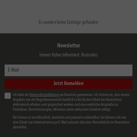
Es wurden keine Einträge gefunden
Newsletter
Immer früher informiert. Kostenlos
E-Mail
Jetzt Anmelden
Ich habe die
Datenschutzerklärung
zur Kenntnis genommen. Ich stimme zu, dass meine
Angaben von der Hugo Brennenstuhl GmbH & Co KG für den Erhalt des Newsletters
elektronisch erhoben und gespeichert werden und eine werbliche Ansprache zu
Produkten, Dienstleistungen, Aktionen sowie exklusiven Inhalten erfolgt.
Der Service ist unverbindlich, kostenlos und jederzeit widerrufbar. Sie können sich von
dem Erhalt von Informationen per E-Mail jederzeit über den Abmeldelink im Newsletter
abmelden.