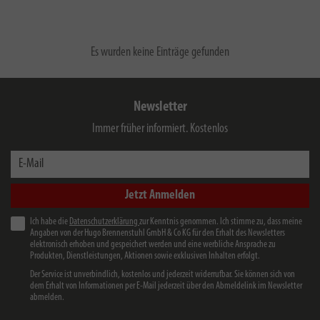
Es wurden keine Einträge gefunden
Newsletter
Immer früher informiert. Kostenlos
E-Mail
Jetzt Anmelden
Ich habe die
Datenschutzerklärung
zur Kenntnis genommen. Ich stimme zu, dass meine
Angaben von der Hugo Brennenstuhl GmbH & Co KG für den Erhalt des Newsletters
elektronisch erhoben und gespeichert werden und eine werbliche Ansprache zu
Produkten, Dienstleistungen, Aktionen sowie exklusiven Inhalten erfolgt.
Der Service ist unverbindlich, kostenlos und jederzeit widerrufbar. Sie können sich von
dem Erhalt von Informationen per E-Mail jederzeit über den Abmeldelink im Newsletter
abmelden.