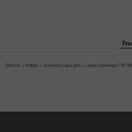
Pro
Startseite
Produkte
Accessories & spare parts
Lampes économiques 11W 780l