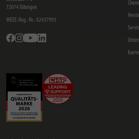
Chemi
72074
Tübingen
Herst
WEEE-Reg.-Nr.: 82437993
Servi
Facebook
Instagram
Youtube
Linkedin
Unte
Karri