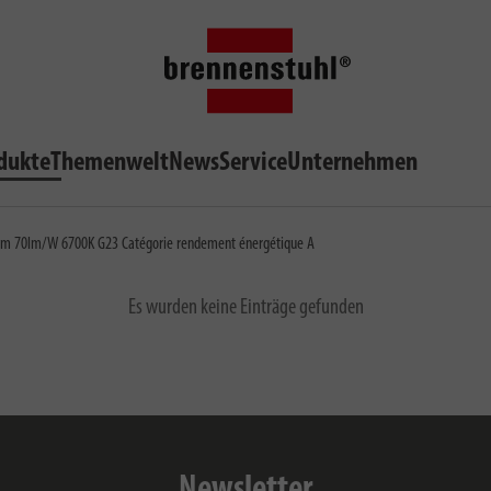
dukte
Themenwelt
News
Service
Unternehmen
m 70lm/W 6700K G23 Catégorie rendement énergétique A
Es wurden keine Einträge gefunden
Newsletter