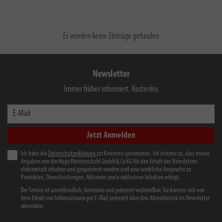
Es wurden keine Einträge gefunden
Newsletter
Immer früher informiert. Kostenlos
E-Mail
Jetzt Anmelden
Ich habe die
Datenschutzerklärung
zur Kenntnis genommen. Ich stimme zu, dass meine
Angaben von der Hugo Brennenstuhl GmbH & Co KG für den Erhalt des Newsletters
elektronisch erhoben und gespeichert werden und eine werbliche Ansprache zu
Produkten, Dienstleistungen, Aktionen sowie exklusiven Inhalten erfolgt.
Der Service ist unverbindlich, kostenlos und jederzeit widerrufbar. Sie können sich von
dem Erhalt von Informationen per E-Mail jederzeit über den Abmeldelink im Newsletter
abmelden.