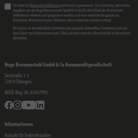
Ich habe die
Datenschutzerklärung
zur Kenntnis genommen. Ich stimme zu, dass meine
Angaben von der Hugo Brennenstuhl GmbH & Co KG für den Erhalt des Newsletters
elektronisch erhoben und gespeichert werden und eine werbliche Ansprache zu
Produkten, Dienstleistungen, Aktionen sowie exklusiven Inhalten erfolgt.
Der Service ist unverbindlich, kostenlos und jederzeit widerrufbar. Sie können sich von
dem Erhalt von Informationen per E-Mail jederzeit über den Abmeldelink im Newsletter
abmelden.
Hugo Brennenstuhl GmbH & Co Kommanditgesellschaft
Seestraße 1-3
72074
Tübingen
WEEE-Reg.-Nr.: 82437993
Facebook
Instagram
Youtube
Linkedin
Informationen
Kontakt für Endverbraucher