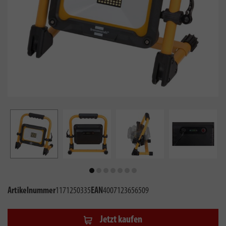
Artikelnummer
1171250335
EAN
4007123656509
Jetzt kaufen