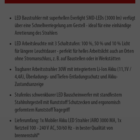
LED Baustrahler mit superhellen Everlight SMD-LEDs (3000 lm) verfügt
über eine Schnellverriegelung am Gestell - ideal für eine einhändige
Arretierung des Strahlers
LED Arbeitsleuchte mit 3 Schaltstufen: 100 %, 50 % und 10 % Licht
für längere Leuchtdauer - perfekt für helles Arbeitslicht auch an Orten
ohne Stromanschluss, z. B. auf Baustellen oder in Werkstätten
Tragbarer Arbeitsstrahler 30W mit integriertem Li-Ion Akku (11,1V /
4,4A), Überladungs- und Tiefen-Entladungsschutz und Akku-
Zustandsanzeige
Stufenlos schwenkbarer LED Bauscheinwerfer mit standfestem
Stahlrohrgestell mit Kunststoff Schutzecken und ergonomisch
geformtem Kunststoff Tragegriff
Lieferumfang: 1x Mobiler Akku LED Strahler JARO 3000 MA, 1x
Netzteil 100 - 240 V AC, 50/60 Hz - in bester Qualität von
brennenstuhl®