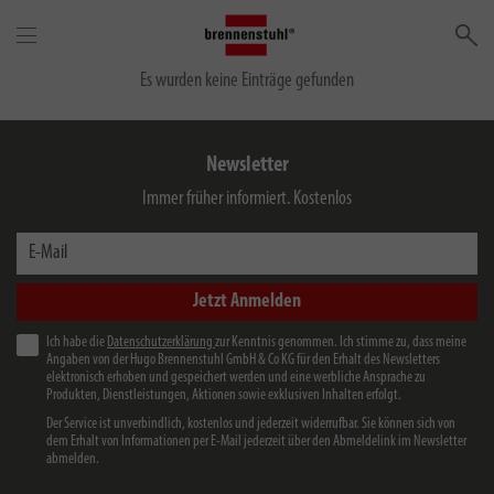
Su
Es wurden keine Einträge gefunden
Newsletter
Immer früher informiert. Kostenlos
E-Mail
Jetzt Anmelden
Ich habe die
Datenschutzerklärung
zur Kenntnis genommen. Ich stimme zu, dass meine
Angaben von der Hugo Brennenstuhl GmbH & Co KG für den Erhalt des Newsletters
elektronisch erhoben und gespeichert werden und eine werbliche Ansprache zu
Produkten, Dienstleistungen, Aktionen sowie exklusiven Inhalten erfolgt.
Der Service ist unverbindlich, kostenlos und jederzeit widerrufbar. Sie können sich von
dem Erhalt von Informationen per E-Mail jederzeit über den Abmeldelink im Newsletter
abmelden.