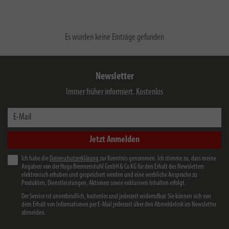
Es wurden keine Einträge gefunden
Newsletter
Immer früher informiert. Kostenlos
E-Mail
Jetzt Anmelden
Ich habe die
Datenschutzerklärung
zur Kenntnis genommen. Ich stimme zu, dass meine
Angaben von der Hugo Brennenstuhl GmbH & Co KG für den Erhalt des Newsletters
elektronisch erhoben und gespeichert werden und eine werbliche Ansprache zu
Produkten, Dienstleistungen, Aktionen sowie exklusiven Inhalten erfolgt.
Der Service ist unverbindlich, kostenlos und jederzeit widerrufbar. Sie können sich von
dem Erhalt von Informationen per E-Mail jederzeit über den Abmeldelink im Newsletter
abmelden.