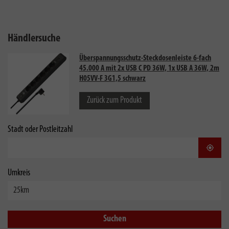
Händlersuche
Überspannungsschutz-Steckdosenleiste 6-fach
45.000 A mit 2x USB C PD 36W, 1x USB A 36W, 2m
H05VV-F 3G1,5 schwarz
Zurück zum Produkt
Stadt oder Postleitzahl
Stand
Umkreis
Suchen