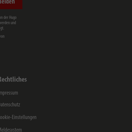
melden
on der Hugo
 werden und
gt.
von
Rechtliches
Impressum
atenschutz
ookie-Einstellungen
Meldesystem