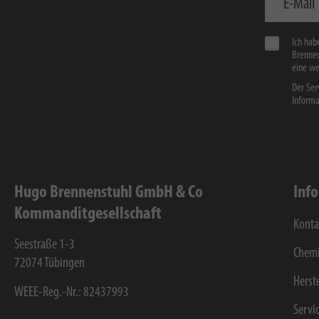
Ich hab
Brennen
eine we
Der Ser
Informa
Hugo Brennenstuhl GmbH & Co
Inf
Kommanditgesellschaft
Konta
Seestraße 1-3
Chemi
72074
Tübingen
Herst
WEEE-Reg.-Nr.: 82437993
Servi