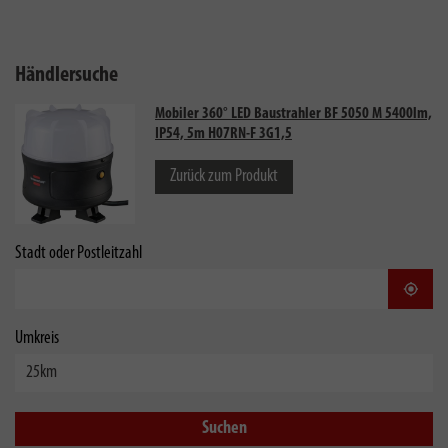
Händlersuche
Mobiler 360° LED Baustrahler BF 5050 M 5400lm,
IP54, 5m H07RN-F 3G1,5
Zurück zum Produkt
Stadt oder Postleitzahl
Stand
Umkreis
Suchen