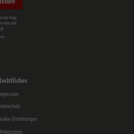
melden
on der Hugo
 werden und
gt.
von
Rechtliches
Impressum
atenschutz
ookie-Einstellungen
Meldesystem