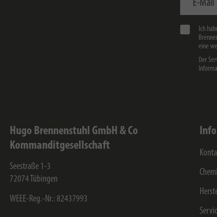
Ich hab
Brennen
eine we
Der Ser
Informa
Hugo Brennenstuhl GmbH & Co
Inf
Kommanditgesellschaft
Konta
Seestraße 1-3
Chemi
72074
Tübingen
Herst
WEEE-Reg.-Nr.: 82437993
Servi