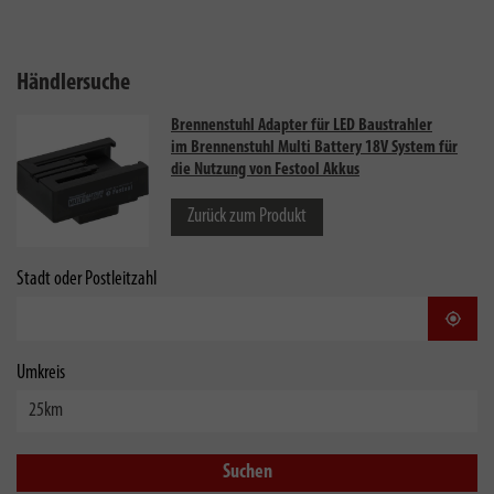
Händlersuche
Brennenstuhl Adapter für LED Baustrahler
im Brennenstuhl Multi Battery 18V System für
die Nutzung von Festool Akkus
Zurück zum Produkt
Stadt oder Postleitzahl
Stand
Umkreis
Suchen